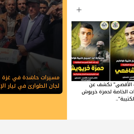
مسيرات حاشدة في غزة وخ
 الأقصى" تكشف عن
لجان الطوارئ في تيار ال
ات الخاصة لحمزة خريوش
كتيبة"..