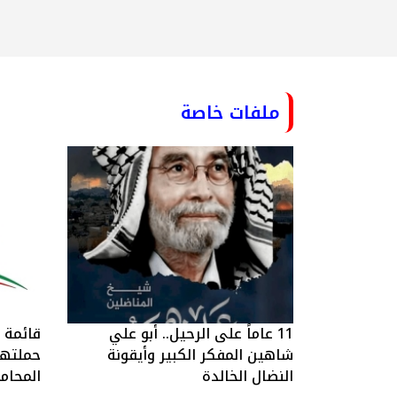
ملفات خاصة
11 عاماً على الرحيل.. أبو علي
قائمة ا
شاهين المفكر الكبير وأيقونة
حملتها 
النضال الخالدة
المحام