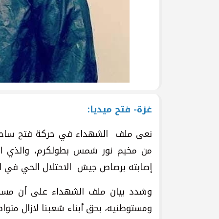
غزة- فتح ميديا:
إصابته برصاص جيش الاحتلال الحي في ال
وشدد بيان ملف الشهداء على أن مسلسل
ومستوطنيه، بحق أبناء شعبنا لازال متواص