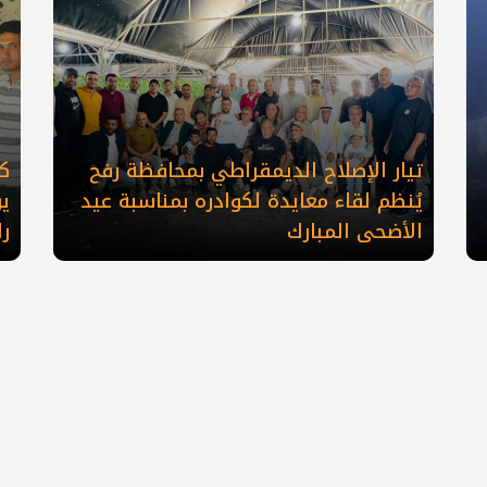
تيار الإصلاح الديمقراطي بمحافظة رفح
كو
يُنظم لقاء معايدة لكوادره بمناسبة عيد
ي
الأضحى المبارك
ر