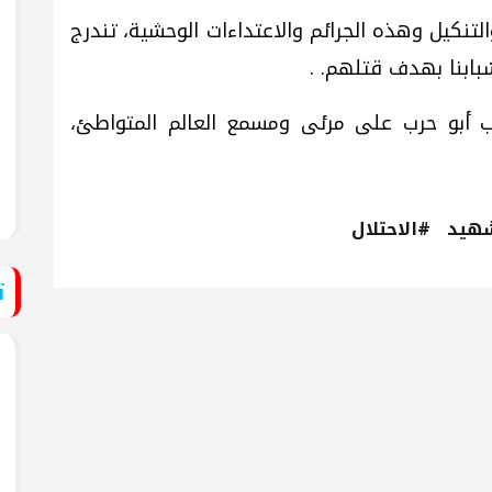
تنكيل وهذه الجرائم والاعتداءات الوحشية، تندرج
بابنا بهدف قتلهم. .
ب أبو حرب على مرئى ومسمع العالم المتواطئ،
هيد
#الاحتلال
ت