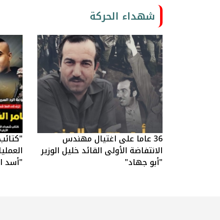
شهداء الحركة
36 عاما على اغتيال مهندس
"كتائب
الانتفاضة الأولى القائد خليل الوزير
العملي
"أبو جهاد"
"أسد ال