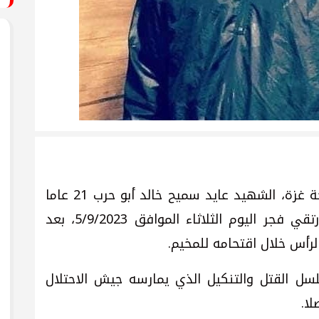
نعى ملف الشهداء في حركة فتح ساحة غزة، الشهيد عايد سميح خالد أبو حرب 21 عاما
من مخيم نور شمس بطولكرم، والذي ارتقي فجر اليوم الثلاثاء الموافق 5/9/2023، بعد
رأس خلال اقتحامه للمخيم.
 القتل والتنكيل الذي يمارسه جيش الاحتلال
لا.