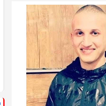
ستشفى الأهلي المعمداني
راطي يساند الصحفيين بزيارة لقناة الكوفية
فيديو: لقاء مع القيادي
الفلسطيني محمد دحلان
ي حركة فتح بمحافظة خان يونس ينظم لقاءً
برنامج قصارى القول على
قناة روسـيــا اليوم
ي حركة فتح بمحافظة رفح يطلق حملة
اء
دلياني: الاحتلال يسعى
لق حملة إلكترونية دعمًا للأسرى بمناسبة
للتغطية على جرائمه بقطع
الاتصالات عن غزة
قراطي يطلق حملة إلكترونية رفضًا لمشروع
ينيين في سجون الاحتلال
ف