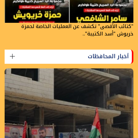
"كتائب الأقصى" تكشف عن العمليات الخاصة لحمزة
خريوش "أسد الكتيبة"..
أخبار المحافظات