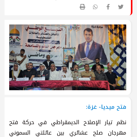
فتح ميديا- غزة:
نظم تيار الإصلاح الديمقراطي في حركة فتح
مهرجان صلح عشائري بين عائلتي السموني