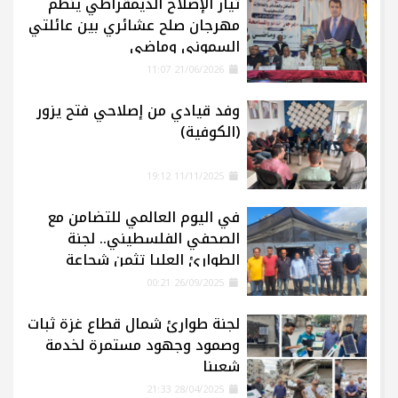
تيار الإصلاح الديمقراطي ينظم
مهرجان صلح عشائري بين عائلتي
السموني وماضي
21/06/2026 11:07
وفد قيادي من إصلاحي فتح يزور
(الكوفية)
11/11/2025 19:12
في اليوم العالمي للتضامن مع
الصحفي الفلسطيني.. لجنة
الطوارئ العليا تثمن شجاعة
الإعلاميين في غزة
26/09/2025 00:21
لجنة طوارئ شمال قطاع غزة ثبات
وصمود وجهود مستمرة لخدمة
شعبنا
28/04/2025 21:33