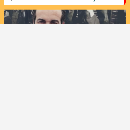
36 عاما على اغتيال مهندس الانتفاضة الأولى القائد خليل
الوزير "أبو جهاد"