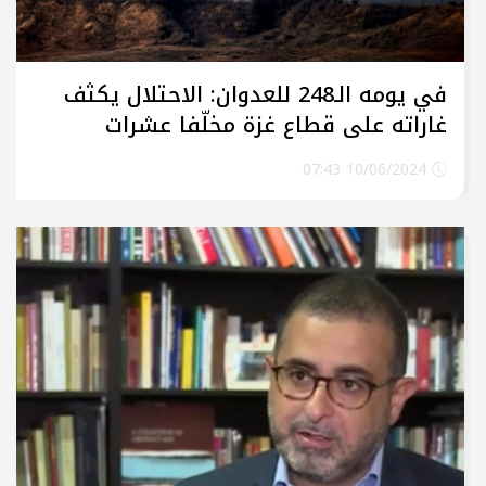
في يومه الـ248 للعدوان: الاحتلال يكثف
غاراته على قطاع غزة مخلّفا عشرات
الشهداء والجرحى
10/06/2024 07:43