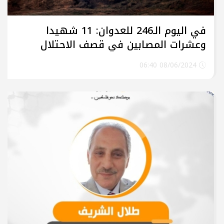
في اليوم الـ246 للعدوان: 11 شهيدا
وعشرات المصابين في قصف الاحتلال
مدينة غزة ووسط القطاع
08/06/2024 06:40