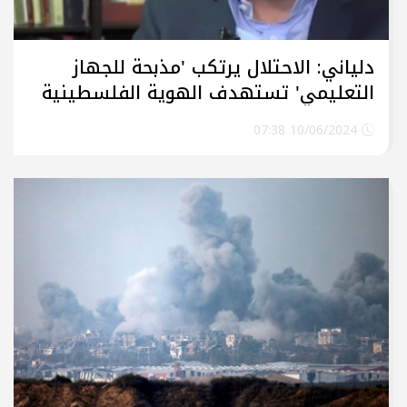
دلياني: الاحتلال يرتكب 'مذبحة للجهاز
التعليمي' تستهدف الهوية الفلسطينية
ومستقبل شعبنا
10/06/2024 07:38