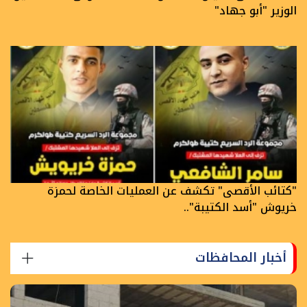
الوزير "أبو جهاد"
"كتائب الأقصى" تكشف عن العمليات الخاصة لحمزة
خريوش "أسد الكتيبة"..
أخبار المحافظات