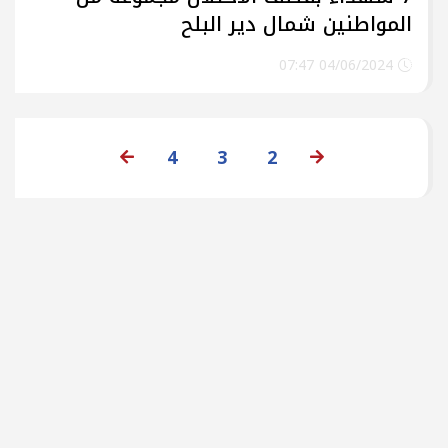
المواطنين شمال دير البلح
04/06/2024 07:47
4
3
2