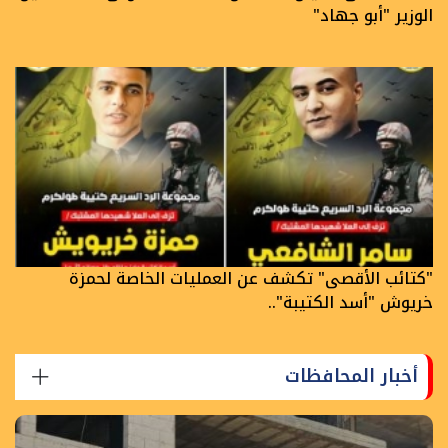
الوزير "أبو جهاد"
"كتائب الأقصى" تكشف عن العمليات الخاصة لحمزة
خريوش "أسد الكتيبة"..
أخبار المحافظات