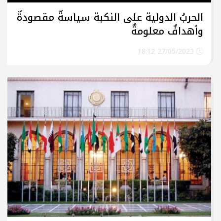
الحربُ الدولية على النكبة سياسةٌ مقصودةٌ
وأهدافٌ معلومةٌ
27/05/2023 18:12