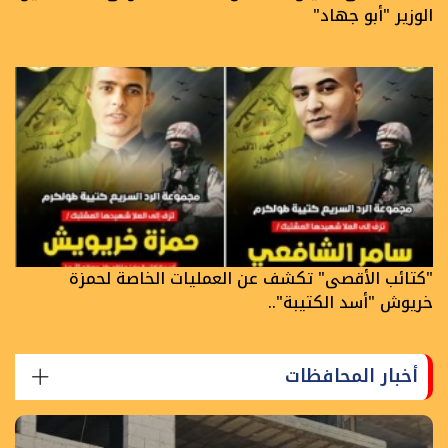
الوزير "أبو جهاد"
"كتائب الأقصى" تكشف عن العمليات الخاصة لحمزة
خريوش "أسد الكتيبة"..
أخبار المحافظات