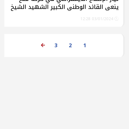
ينعى القائد الوطني الكبير الشهيد الشيخ
"صالح العاروري"
03/01/2024 12:28
3
2
1