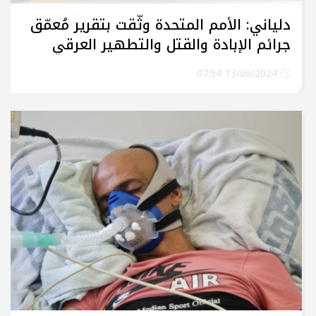
دلياني: الأمم المتحدة وثّقت بتقرير مُعمّق
جرائم الإبادة والقتل والتطهير العرقي
والتهجير القسري والتعذيب التي يمارسها
13/06/2024 07:54
الاحتلال ضد شعبنا