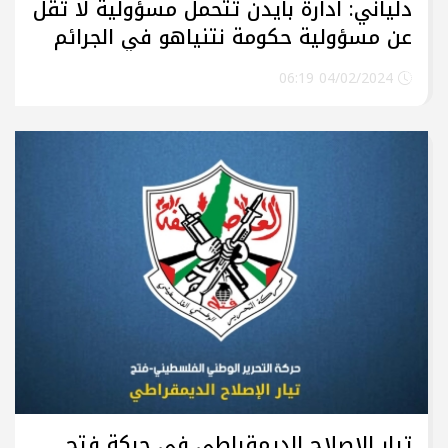
دلياني: ادارة بايدن تتحمل مسؤولية لا تقل
عن مسؤولية حكومة نتنياهو في الجرائم
بحق أطفالنا
04/02/2024 06:19
تيار الإصلاح الديمقراطي في حركة فتح