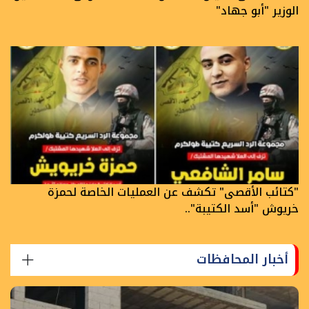
الوزير "أبو جهاد"
"كتائب الأقصى" تكشف عن العمليات الخاصة لحمزة
خريوش "أسد الكتيبة"..
أخبار المحافظات