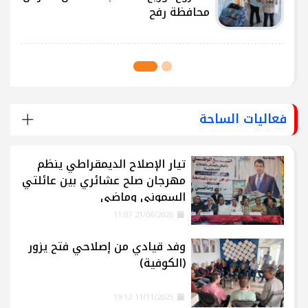
محافظة رفح
فعاليات الساحة
تيار الإصلاح الديمقراطي ينظم
مهرجان صلح عشائري بين عائلتي
السموني وماضي
21/06/2026 11:07
وفد قيادي من إصلاحي فتح يزور
(الكوفية)
11/11/2025 19:12