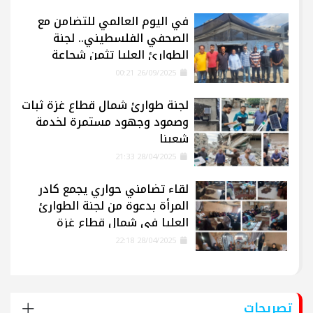
في اليوم العالمي للتضامن مع
الصحفي الفلسطيني.. لجنة
الطوارئ العليا تثمن شجاعة
الإعلاميين في غزة
26/09/2025 00:21
لجنة طوارئ شمال قطاع غزة ثبات
وصمود وجهود مستمرة لخدمة
شعبنا
28/04/2025 21:33
لقاء تضامني حواري يجمع كادر
المرأة بدعوة من لجنة الطوارئ
العليا في شمال قطاع غزة
28/04/2025 22:18
تصريحات