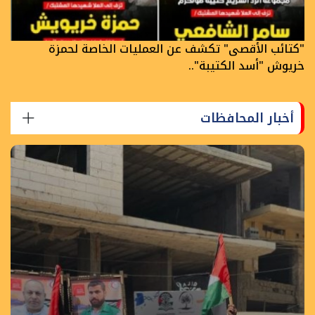
"كتائب الأقصى" تكشف عن العمليات الخاصة لحمزة
خريوش "أسد الكتيبة"..
أخبار المحافظات