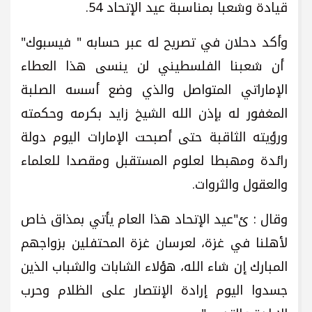
قيادة وشعبا بمناسبة عيد الإتحاد 54.
وأكد دحلان في تصريح له عبر حسابه " فيسبوك"
أن شعبنا الفلسطيني لن ينسى هذا العطاء
الإماراتي المتواصل والذي وضع أسسه الصلبة
المغفور له بإذن الله الشيخ زايد بكرمه وحكمته
ورؤيته الثاقبة حتى أصبحت الإمارات اليوم دولة
رائدة ومهبطا لعلوم المستقبل ومقصدا للعلماء
والعقول والثروات.
وقال : ئ"عيد الإتحاد هذا العام يأتي بمذاق خاص
لأهلنا في غزة، لعرسان غزة المحتفلين بزواجهم
المبارك إن شاء الله، هؤلاء الشابات والشباب الذين
جسدوا اليوم إرادة الإنتصار على الظلام وحرب