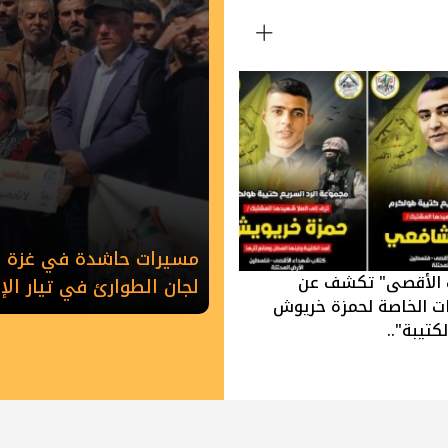
مسيرات حاشدة في غزة وخ
 الأقصى" تكشف عن
لجان الطوارئ في تيار ال
ات الخاصة لحمزة خريوش
كتيبة"..