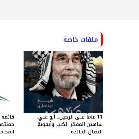
ملفات خاصة
11 عاماً على الرحيل.. أبو علي
قائمة ا
شاهين المفكر الكبير وأيقونة
حملتها 
النضال الخالدة
المحام