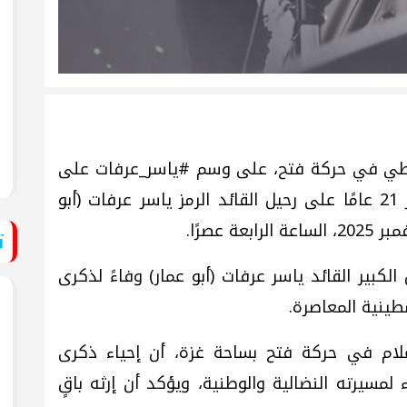
قراطي في حركة فتح، على وسم #ياسر_عرفات على
مواقع التواصل الاجتماعي بمناسبة مرور 21 عامًا على رحيل القائد الرمز ياسر عرفات (أبو
ت
الكبير القائد ياسر عرفات (أبو عمار) وفاءً لذكرى
طينية المعاصرة.
لام في حركة فتح بساحة غزة، أن إحياء ذكرى
لمسيرته النضالية والوطنية، ويؤكد أن إرثه باقٍ