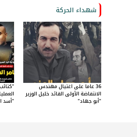
شهداء الحركة
36 عاما على اغتيال مهندس
"كتائب
الانتفاضة الأولى القائد خليل الوزير
العملي
"أبو جهاد"
"أسد ال