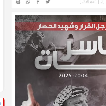
أهم الأخبار
ستشفى الأهلي المعمداني
سية
راطي يساند الصحفيين بزيارة لقناة الكوفية
فيديو: لقاء مع القيادي
الفلسطيني محمد دحلان
ي حركة فتح بمحافظة خان يونس ينظم لقاءً
برنامج قصارى القول على
قناة روسـيــا اليوم
ي حركة فتح بمحافظة رفح يطلق حملة
اء
دلياني: الاحتلال يسعى
لق حملة إلكترونية دعمًا للأسرى بمناسبة
للتغطية على جرائمه بقطع
الاتصالات عن غزة
قراطي يطلق حملة إلكترونية رفضًا لمشروع
ينيين في سجون الاحتلال
ف