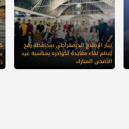
تيار الإصلاح الديمقراطي بمحافظة رفح
كو
يُنظم لقاء معايدة لكوادره بمناسبة عيد
ي
الأضحى المبارك
ر