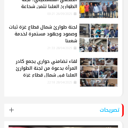
الطوارئ العليا تثمن شجاعة
الإعلاميين في غزة
26/09/2025 00:21
لجنة طوارئ شمال قطاع غزة ثبات
وصمود وجهود مستمرة لخدمة
شعبنا
28/04/2025 21:33
لقاء تضامني حواري يجمع كادر
المرأة بدعوة من لجنة الطوارئ
العليا في شمال قطاع غزة
28/04/2025 22:18
تصريحات