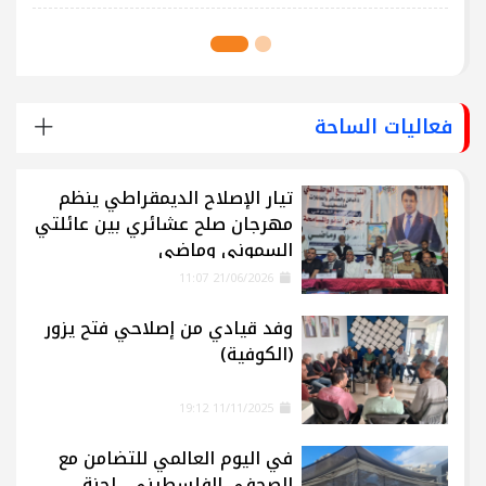
فعاليات الساحة
تيار الإصلاح الديمقراطي ينظم
مهرجان صلح عشائري بين عائلتي
السموني وماضي
21/06/2026 11:07
وفد قيادي من إصلاحي فتح يزور
(الكوفية)
11/11/2025 19:12
في اليوم العالمي للتضامن مع
الصحفي الفلسطيني.. لجنة