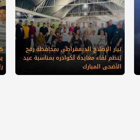
تيار الإصلاح الديمقراطي بمحافظة رفح
كو
يُنظم لقاء معايدة لكوادره بمناسبة عيد
ي
الأضحى المبارك
ر