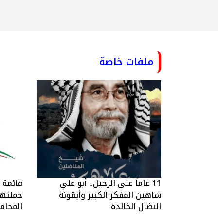
ملفات خاصة
11 عاماً على الرحيل.. أبو علي
قائمة ا
شاهين المفكر الكبير وأيقونة
حملتها 
النضال الخالدة
المحام