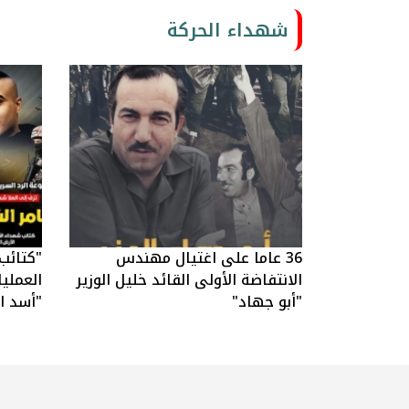
شهداء الحركة
36 عاما على اغتيال مهندس
"كتائب
الانتفاضة الأولى القائد خليل الوزير
العملي
"أبو جهاد"
"أسد ال