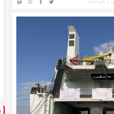
أهم الأخبار
ستشفى الأهلي المعمداني
ية
راطي يساند الصحفيين بزيارة لقناة الكوفية
فيديو: لقاء مع القيادي
الفلسطيني محمد دحلان
ي حركة فتح بمحافظة خان يونس ينظم لقاءً
برنامج قصارى القول على
قناة روسـيــا اليوم
ي حركة فتح بمحافظة رفح يطلق حملة
اء
دلياني: الاحتلال يسعى
لق حملة إلكترونية دعمًا للأسرى بمناسبة
للتغطية على جرائمه بقطع
الاتصالات عن غزة
قراطي يطلق حملة إلكترونية رفضًا لمشروع
ينيين في سجون الاحتلال
ف