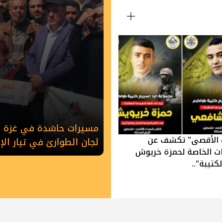
مسيرات حاشدة في غزة وخ
 الأقصى" تكشف عن
لجان الطوارئ في تيار ال
ات الخاصة لحمزة خريوش
كتيبة"..