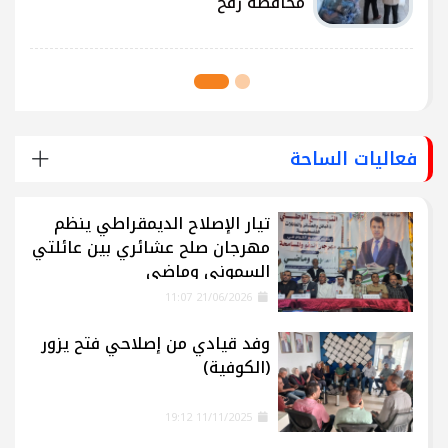
محافظة رفح
فعاليات الساحة
تيار الإصلاح الديمقراطي ينظم
مهرجان صلح عشائري بين عائلتي
السموني وماضي
21/06/2026 11:07
وفد قيادي من إصلاحي فتح يزور
(الكوفية)
11/11/2025 19:12