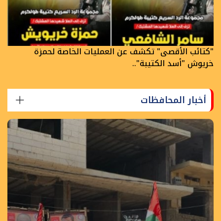
"كتائب الأقصى" تكشف عن العمليات الخاصة لحمزة
خريوش "أسد الكتيبة"..
أخبار المحافظات