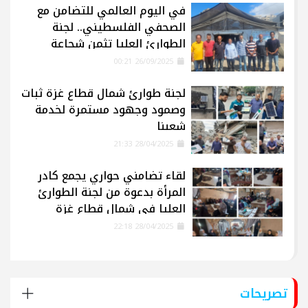
في اليوم العالمي للتضامن مع
الصحفي الفلسطيني.. لجنة
الطوارئ العليا تثمن شجاعة
الإعلاميين في غزة
26/09/2025 00:21
لجنة طوارئ شمال قطاع غزة ثبات
وصمود وجهود مستمرة لخدمة
شعبنا
28/04/2025 21:33
لقاء تضامني حواري يجمع كادر
المرأة بدعوة من لجنة الطوارئ
العليا في شمال قطاع غزة
28/04/2025 22:18
تصريحات