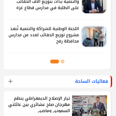
ى
والتنمية بدأت بتوزيع آلاف الحقائب
على الطلبة في مدارس قطاع غزة
ى
اللجنة الوطنية للشراكة والتنمية تُنفذ
مشروع توزيع الحقائب لعدد من مدارس
محافظة رفح
فعاليات الساحة
تيار الإصلاح الديمقراطي ينظم
مهرجان صلح عشائري بين عائلتي
السموني وماضي