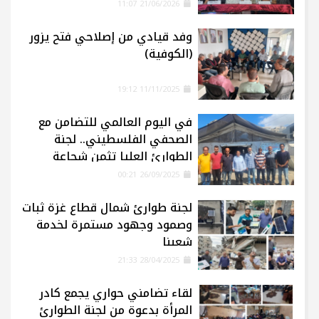
21/06/2026 11:07
وفد قيادي من إصلاحي فتح يزور
(الكوفية)
11/11/2025 19:12
في اليوم العالمي للتضامن مع
الصحفي الفلسطيني.. لجنة
الطوارئ العليا تثمن شجاعة
الإعلاميين في غزة
26/09/2025 00:21
لجنة طوارئ شمال قطاع غزة ثبات
وصمود وجهود مستمرة لخدمة
شعبنا
28/04/2025 21:33
لقاء تضامني حواري يجمع كادر
المرأة بدعوة من لجنة الطوارئ