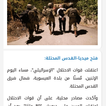
فتح ميديا-القدس المحتلة:
اعتقلت قوات الاحتلال "الإسرائيلي"، مساء اليوم
الإثنين، مُسنّا من بلدة العيسوية، شمال شرق
القدس المحتلة.
وأكدت مصادر محلية، على أن قوات الاحتلال
اعتقلت المسن علي درويش "80 عامًا"، بعد أن