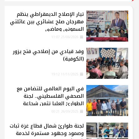
تيار الإصلاح الديمقراطي ينظم
مهرجان صلح عشائري بين عائلتي
السموني وماضي
21/06/2026 11:07
وفد قيادي من إصلاحي فتح يزور
(الكوفية)
11/11/2025 19:12
في اليوم العالمي للتضامن مع
الصحفي الفلسطيني.. لجنة
الطوارئ العليا تثمن شجاعة
الإعلاميين في غزة
26/09/2025 00:21
لجنة طوارئ شمال قطاع غزة ثبات
وصمود وجهود مستمرة لخدمة