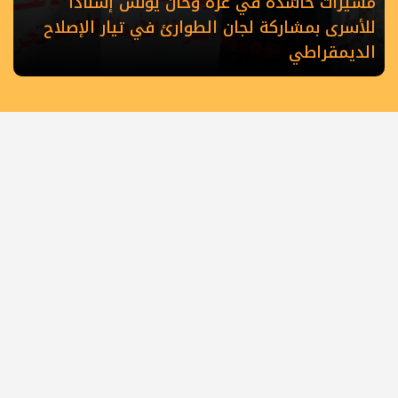
مسيرات حاشدة في غزة وخان يونس إسنادًا
للأسرى بمشاركة لجان الطوارئ في تيار الإصلاح
الديمقراطي
الرئيسية
أهم الأخبار
أخبار المحافظات
حصاد الأسبوع
كلمة القائد
كتاب وآراء
أسرى الحرية
شهداء الحركة
عربي دولي
رياضة
ملفات خاصة
كي لا نضل
الطريق
ثقافة وطنية
تواصل معنا
جميع الحقوق محفوظة لموقع فتح ميديا - فلسطين
©
2008 - 2026
فتح ميديا - ساحة غزة