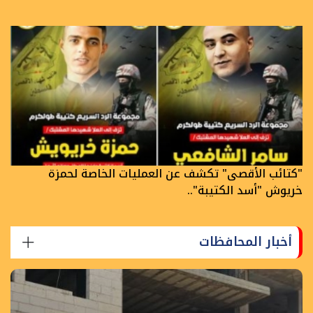
"كتائب الأقصى" تكشف عن العمليات الخاصة لحمزة
خريوش "أسد الكتيبة"..
أخبار المحافظات