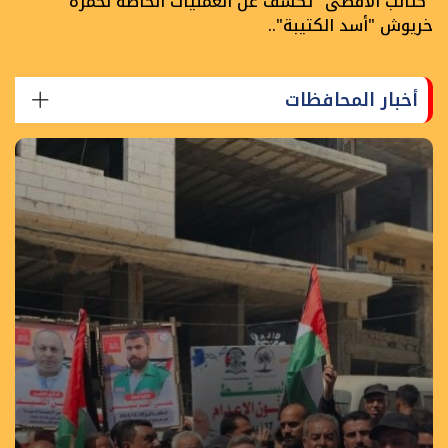
"كتائب الأقصى" تكشف عن العمليات الخاصة لحمزة
خريوش "أسد الكتيبة"..
أخبار المحافظات