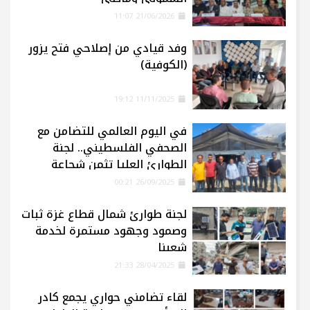
21/06/2026 11:07
وفد قيادي من إصلاحي فتح يزور
(الكوفية)
11/11/2025 19:12
في اليوم العالمي للتضامن مع
الصحفي الفلسطيني.. لجنة
الطوارئ العليا تثمن شجاعة
الإعلاميين في غزة
26/09/2025 00:21
لجنة طوارئ شمال قطاع غزة ثبات
وصمود وجهود مستمرة لخدمة
شعبنا
28/04/2025 21:33
لقاء تضامني حواري يجمع كادر