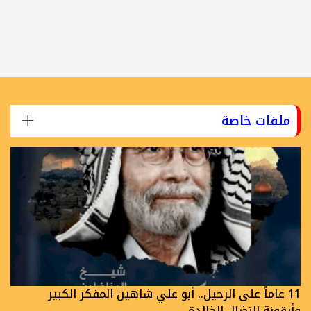
ملفات خاصة
11 عاماً على الرحيل.. أبو علي شاهين المفكر الكبير
وأيقونة النضال الخالدة