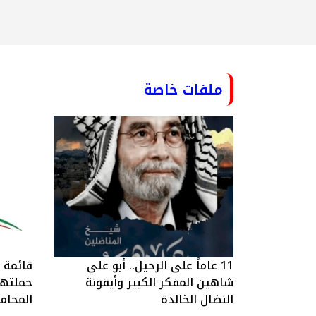
ملفات خاصة
11 عاماً على الرحيل.. أبو علي
قائمة ا
شاهين المفكر الكبير وأيقونة
حملتها 
النضال الخالدة
المحام