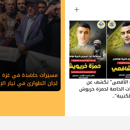
مسيرات حاشدة في غزة وخ
 الأقصى" تكشف عن
لجان الطوارئ في تيار ال
ات الخاصة لحمزة خريوش
كتيبة"..