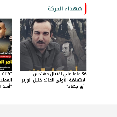
شهداء الحركة
36 عاما على اغتيال مهندس
"كتائب
الانتفاضة الأولى القائد خليل الوزير
العملي
"أبو جهاد"
"أسد ال