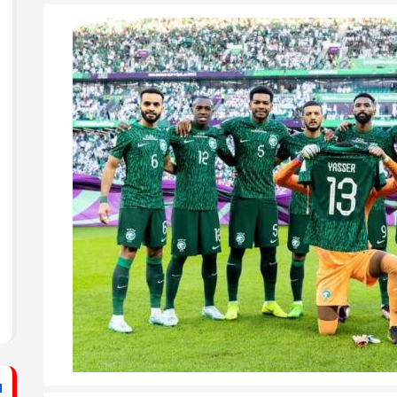
ستشفى الأهلي المعمداني
راطي يساند الصحفيين بزيارة لقناة الكوفية
فيديو: لقاء مع القيادي
الفلسطيني محمد دحلان
ي حركة فتح بمحافظة خان يونس ينظم لقاءً
برنامج قصارى القول على
قناة روسـيــا اليوم
ي حركة فتح بمحافظة رفح يطلق حملة
اء
دلياني: الاحتلال يسعى
لق حملة إلكترونية دعمًا للأسرى بمناسبة
للتغطية على جرائمه بقطع
الاتصالات عن غزة
قراطي يطلق حملة إلكترونية رفضًا لمشروع
ينيين في سجون الاحتلال
ف