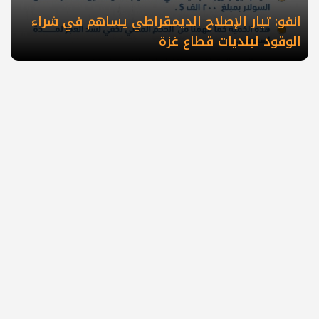
انفو: تيار الإصلاح الديمقراطي يساهم في شراء
الوقود لبلديات قطاع غزة