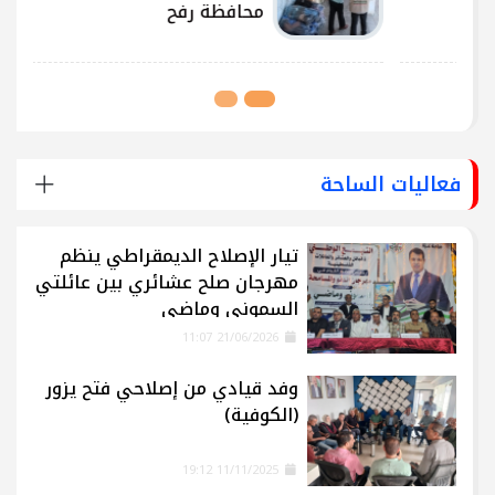
محافظة رفح
فعاليات الساحة
تيار الإصلاح الديمقراطي ينظم
مهرجان صلح عشائري بين عائلتي
السموني وماضي
21/06/2026 11:07
وفد قيادي من إصلاحي فتح يزور
(الكوفية)
11/11/2025 19:12