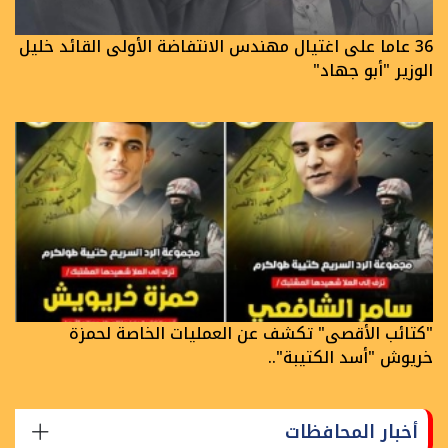
36 عاما على اغتيال مهندس الانتفاضة الأولى القائد خليل
الوزير "أبو جهاد"
"كتائب الأقصى" تكشف عن العمليات الخاصة لحمزة
خريوش "أسد الكتيبة"..
أخبار المحافظات